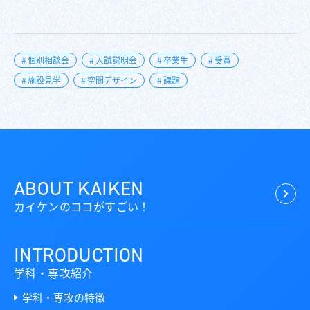
個別相談会
入試説明会
卒業生
受賞
施設見学
空間デザイン
課題
ABOUT KAIKEN
カイケンのココがすごい！
INTRODUCTION
学科・専攻紹介
学科・専攻の特徴