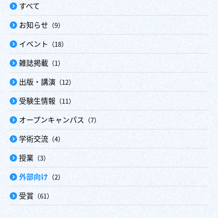
すべて
お知らせ
（9）
イベント
（18）
雑誌掲載
（1）
出版・講演
（12）
受験生情報
（11）
オープンキャンパス
（7）
学術交流
（4）
授業
（3）
外部向け
（2）
受賞
（61）