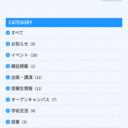
CATEGORY
すべて
お知らせ
（9）
イベント
（18）
雑誌掲載
（1）
出版・講演
（12）
受験生情報
（11）
オープンキャンパス
（7）
学術交流
（4）
授業
（3）