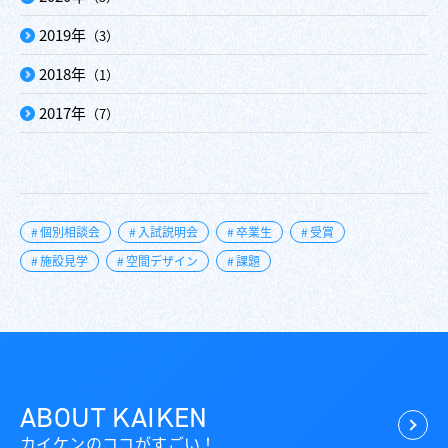
2019年
（3）
2018年
（1）
2017年
（7）
個別相談会
入試説明会
卒業生
受賞
施設見学
空間デザイン
課題
ABOUT KAIKEN
カイケンのココがすごい！