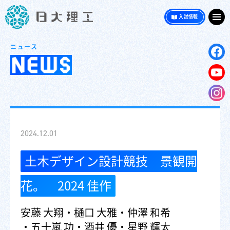
入試情報
ニュース
2024.12.01
土木デザイン設計競技 景観開
花。 2024 佳作
安藤 大翔
樋口 大雅
仲澤 和希
五十嵐 功
酒井 優
星野 輝太